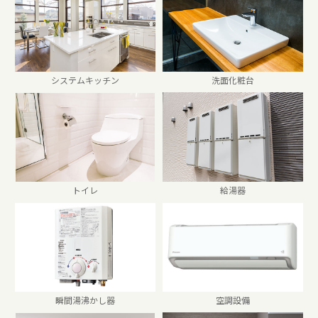
システムキッチン
洗面化粧台
トイレ
給湯器
瞬間湯沸かし器
空調設備